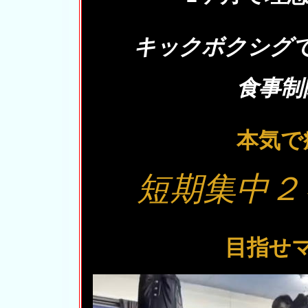
キックボクシグ
食事制
本気で
短期集中２
目指せマ