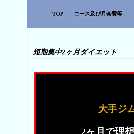
TOP
コース及び月会費等
短期集中2ヶ月ダイエット
大手ジ
2ヶ月で理想